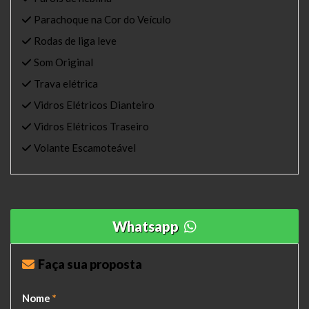
Parachoque na Cor do Veículo
Rodas de liga leve
Som Original
Trava elétrica
Vidros Elétricos Dianteiro
Vidros Elétricos Traseiro
Volante Escamoteável
Whatsapp
Faça sua proposta
Nome
*