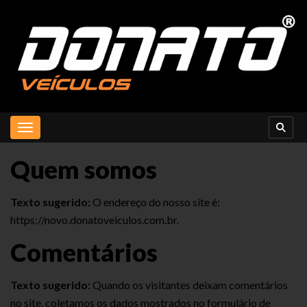
Toggle navigation
Quem somos
Texto sugerido:
O endereço do nosso site é:
https://novo.donatoveiculos.com.br.
Comentários
Texto sugerido:
Quando os visitantes deixam comentários
no site, coletamos os dados mostrados no formulário de